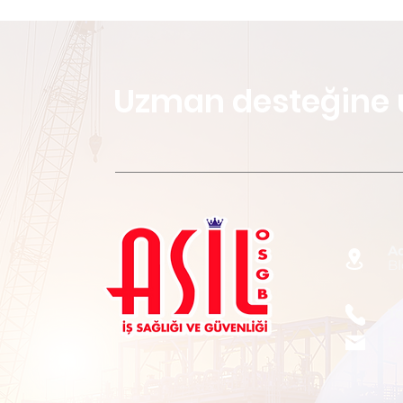
Uzman desteğine 
A
Bl
Te
E