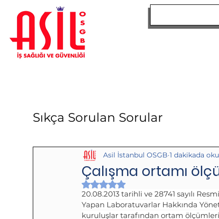
ANA SAYFA
Sıkça Sorulan Sorular
Asil İstanbul OSGB
1 dakikada ok
Çalışma ortamı ölçüm
5 üzerinden NaN yıldız
20.08.2013 tarihli ve 28741 sayılı Res
Yapan Laboratuvarlar Hakkında Yönet
kuruluşlar tarafından ortam ölçümleri