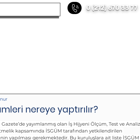
0 (212) 670 33 77
KURUMSAL
HİZMETLERİMİZ
REFERANS
unur
leri nereye yaptırılır?
mi Gazete’de yayımlanmış olan İş Hijyeni Ölçüm, Test ve Analiz
melik kapsamında İSGÜM tarafından yetkilendirilen 
nin yapılması gerekmektedir. Bu kuruluşlara ait liste İSGÜM