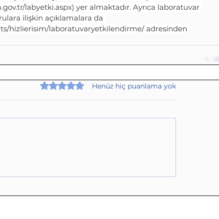
gov.tr/labyetki.aspx
) yer almaktadır. Ayrıca laboratuvar 
orulara ilişkin açıklamalara da 
s/hizlierisim/laboratuvaryetkilendirme/
 adresinden 
5 üzerinden 0 yıldız
Henüz hiç puanlama yok