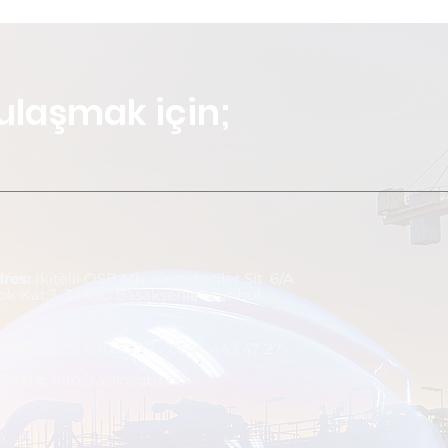
ulaşmak için;
dres:
İkitelli OSB Mh. Keresteciler Sit. 6/A
ok Kat:3, 34490 Başakşehir/İstanbul
lefo
n:
0212 670 33 77 - 0546 443 47 27
-Posta:
info@asilosgb.com