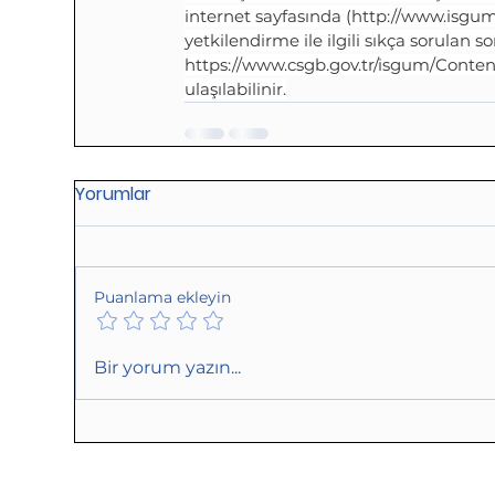
internet sayfasında (
http://www.isgum.
yetkilendirme ile ilgili sıkça sorulan s
https://www.csgb.gov.tr/isgum/Content
ulaşılabilinir.
Yorumlar
Puanlama ekleyin
Bir yorum yazın...