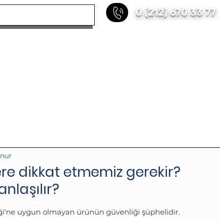
0 (212) 670 33 77
KURUMSAL
HİZMETLERİMİZ
REFERANS
unur
re dikkat etmemiz gerekir?
anlaşılır?
i'ne uygun olmayan ürünün güvenliği şüphelidir. 