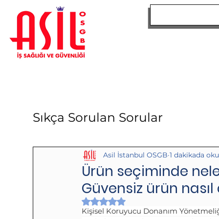
ANA SAYFA
Sıkça Sorulan Sorular
Asil İstanbul OSGB
1 dakikada ok
Ürün seçiminde nele
Güvensiz ürün nasıl 
5 üzerinden NaN yıldız
Kişisel Koruyucu Donanım Yönetmeliğ