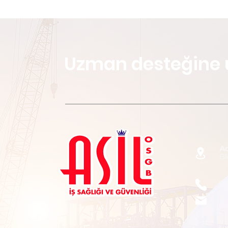
Uzman desteğine 
A
Bl
Te
E