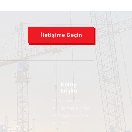
İletişime Geçin
Kolay
Erişim
Kurumsal
Hizmetlerimiz
Bilgilendirme
Blog