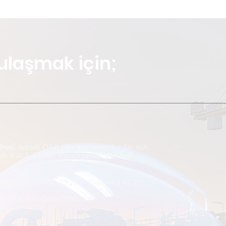
ulaşmak için;
dres:
İkitelli OSB Mh. Keresteciler Sit. 6/A
ok Kat:3, 34490 Başakşehir/İstanbul
lefo
n:
0212 670 33 77 - 0546 443 47 27
-Posta:
info@asilosgb.com