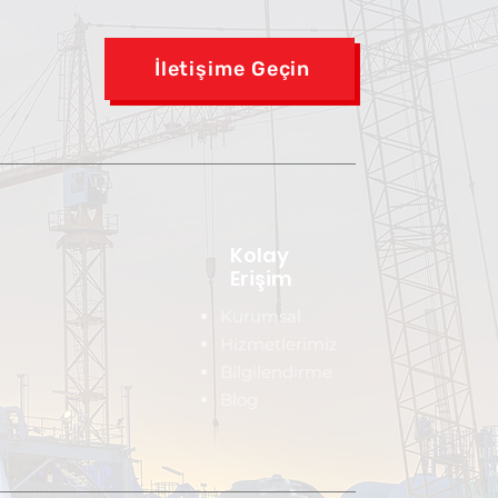
İletişime Geçin
Kolay
Erişim
Kurumsal
Hizmetlerimiz
Bilgilendirme
Blog