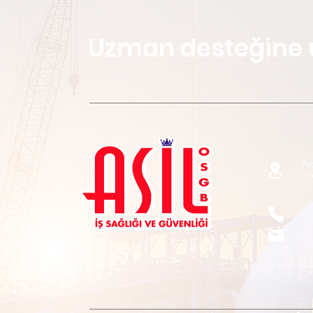
Uzman desteğine 
A
Bl
Te
E