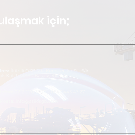
ulaşmak için;
dres:
İkitelli OSB Mh. Keresteciler Sit. 6/A
ok Kat:3, 34490 Başakşehir/İstanbul
lefo
n:
0212 670 33 77 - 0546 443 47 27
-Posta:
info@asilosgb.com