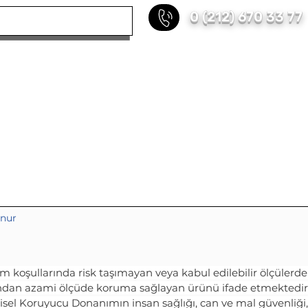
0 (212) 670 33 77
KURUMSAL
HİZMETLERİMİZ
REFERANS
unur
m koşullarında risk taşımayan veya kabul edilebilir ölçülerde
ından azami ölçüde koruma sağlayan ürünü ifade etmektedir.
şisel Koruyucu Donanımın insan sağlığı, can ve mal güvenliği,