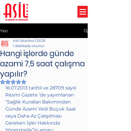
Yazı
Asil İstanbul OSGB
1 dakikada okunur
Hangi işlerde günde
azami 7,5 saat çalışma
yapılır?
5 üzerinden NaN yıldız
16.07.2013 tarihli ve 28709 sayılı 
Resmi Gazete ’de yayımlanan 
“Sağlık Kuralları Bakımından 
Günde Azami Yedi Buçuk Saat 
veya Daha Az Çalışılması 
Gereken İşler Hakkında 
Yönetmelik”in amacı, 