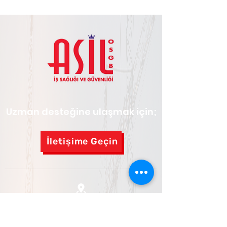
Uzman desteğine ulaşmak için;
İletişime Geçin
Adres:
İkitelli OSB Mh. Keresteciler Sit. 6/A
Blok Kat:3, 34490 Başakşehir/İstanbul