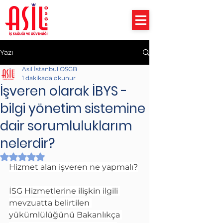
Yazı
Asil İstanbul OSGB
1 dakikada okunur
İşveren olarak İBYS -
bilgi yönetim sistemine
dair sorumluluklarım
nelerdir?
5 üzerinden NaN yıldız
Hizmet alan işveren ne yapmalı?
İSG Hizmetlerine ilişkin ilgili 
mevzuatta belirtilen 
yükümlülüğünü Bakanlıkça 