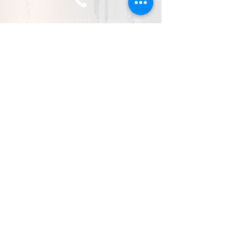
Telefo
n:
0212 670 33 77 - 0546
443 47 27
E-Posta:
info@asilosgb.com