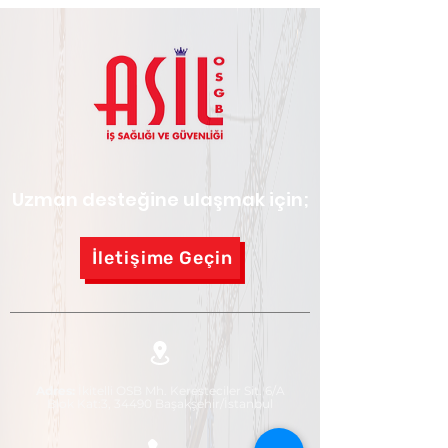
Uzman desteğine ulaşmak için;
İletişime Geçin
Adres:
İkitelli OSB Mh. Keresteciler Sit. 6/A
Blok Kat:3, 34490 Başakşehir/İstanbul