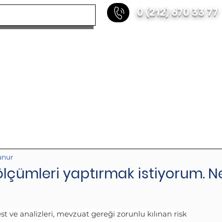
0 (212) 670 33 77
KURUMSAL
HİZMETLERİMİZ
REFERANS
unur
 ölçümleri yaptırmak istiyorum. N
est ve analizleri, mevzuat gereği zorunlu kılınan risk 