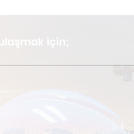
ulaşmak için;
dres:
İkitelli OSB Mh. Keresteciler Sit. 6/A
ok Kat:3, 34490 Başakşehir/İstanbul
lefo
n:
0212 670 33 77 - 0546 443 47 27
-Posta:
info@asilosgb.com