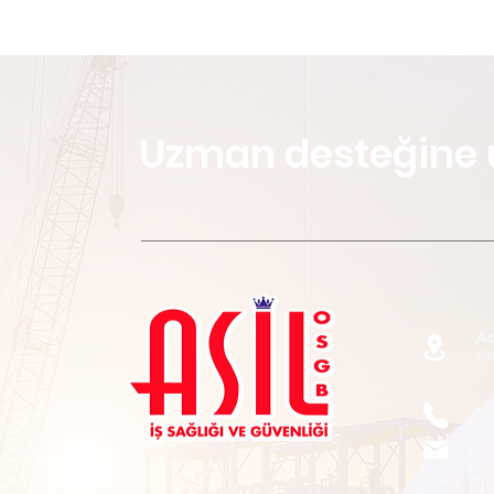
Uzman desteğine 
A
Bl
Te
E