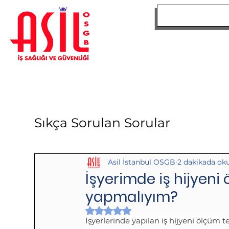
ANA SAYFA
Sıkça Sorulan Sorular
Asil İstanbul OSGB
2 dakikada ok
İşyerimde iş hijyeni
yapmalıyım?
5 üzerinden NaN yıldız
İşyerlerinde yapılan iş hijyeni ölçüm t