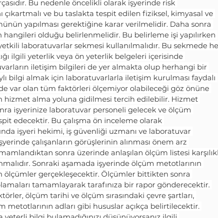
asıdır. Bu nedenle öncelikli olarak işyerinde risk 
çıkartmalı ve bu taslakta tespit edilen fiziksel, kimyasal ve 
ümünün yapılması gerektiğine karar verilmelidir. Daha sonra 
n hangileri olduğu belirlenmelidir. Bu belirleme işi yapılırken 
yetkili laboratuvarlar sekmesi kullanılmalıdır. Bu sekmede he
ı ilgili yeterlik veya ön yeterlik belgeleri içerisinde 
arların iletişim bilgileri de yer almakta olup herhangi bir 
bilgi almak için laboratuvarlarla iletişim kurulması faydalı 
zde var olan tüm faktörleri ölçemiyor olabileceği göz önüne 
 hizmet alma yoluna gidilmesi tercih edilebilir. Hizmet 
nra işyerinize laboratuvar personeli gelecek ve ölçüm 
tespit edecektir. Bu çalışma ön inceleme olarak 
nda işyeri hekimi, iş güvenliği uzmanı ve laboratuvar 
 işyerinde çalışanların görüşlerinin alınması önem arz 
amlandıktan sonra üzerinde anlaşılan ölçüm listesi karşılıkl
anmalıdır. Sonraki aşamada işyerinde ölçüm metotlarının 
en ölçümler gerçekleşecektir. Ölçümler bittikten sonra 
plamaları tamamlayarak tarafınıza bir rapor gönderecektir. 
örler, ölçüm tarihi ve ölçüm sırasındaki çevre şartları, 
 metotlarının adları gibi hususlar açıkça belirtilecektir. 
eterli bilgi bulamadığınızı düşünüyorsanız ilgili 