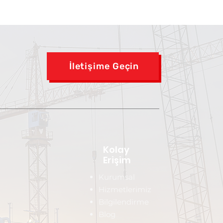
İletişime Geçin
Kolay
Erişim
Kurumsal
Hizmetlerimiz
Bilgilendirme
Blog