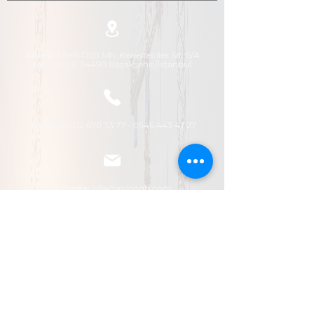
Adres:
İkitelli OSB Mh. Keresteciler Sit. 6/A
Blok Kat:3, 34490 Başakşehir/İstanbul
Telefo
n:
0212 670 33 77 - 0546
443 47 27
E-Posta:
info@asilosgb.com