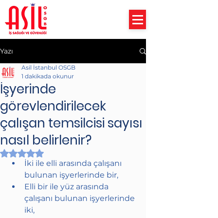
Yazı
Asil İstanbul OSGB
1 dakikada okunur
İşyerinde
görevlendirilecek
çalışan temsilcisi sayısı
nasıl belirlenir?
5 üzerinden NaN yıldız
İki ile elli arasında çalışanı 
bulunan işyerlerinde bir,
Elli bir ile yüz arasında 
çalışanı bulunan işyerlerinde 
iki,