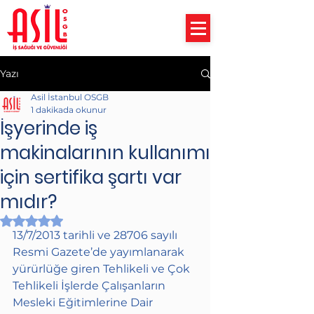
Yazı
Asil İstanbul OSGB
1 dakikada okunur
İşyerinde iş
makinalarının kullanımı
için sertifika şartı var
mıdır?
5 üzerinden NaN yıldız
13/7/2013 tarihli ve 28706 sayılı 
Resmi Gazete’de yayımlanarak 
yürürlüğe giren Tehlikeli ve Çok 
Tehlikeli İşlerde Çalışanların 
Mesleki Eğitimlerine Dair 