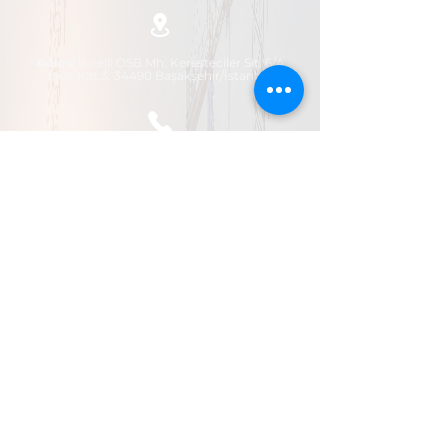
Adres:
İkitelli OSB Mh. Keresteciler Sit. 6/A
Blok Kat:3, 34490 Başakşehir/İstanbul
Telefo
n:
0212 670 33 77 - 0546
443 47 27
E-Posta:
info@asilosgb.com