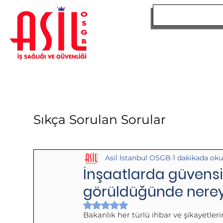
ANA SAYFA
Sıkça Sorulan Sorular
Asil İstanbul OSGB
1 dakikada ok
İnşaatlarda güvensi
görüldüğünde nerey
5 üzerinden NaN yıldız
Bakanlık her türlü ihbar ve şikayetleri