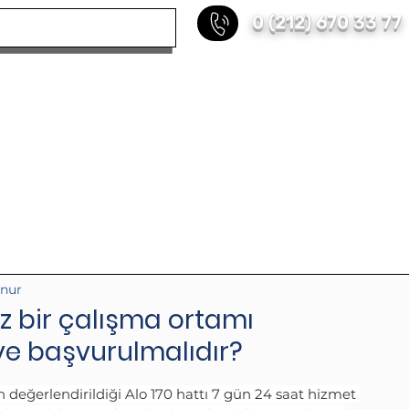
0 (212) 670 33 77
KURUMSAL
HİZMETLERİMİZ
REFERANS
unur
z bir çalışma ortamı
e başvurulmalıdır?
n değerlendirildiği Alo 170 hattı 7 gün 24 saat hizmet 