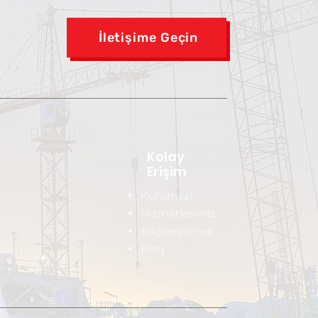
İletişime Geçin
Kolay
Erişim
Kurumsal
Hizmetlerimiz
Bilgilendirme
Blog