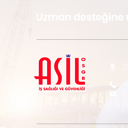
Uzman desteğine 
A
Bl
Te
E