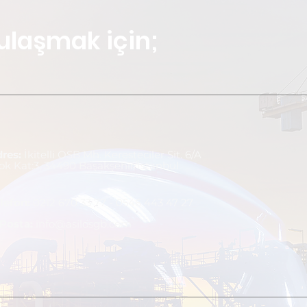
ulaşmak için;
dres:
İkitelli OSB Mh. Keresteciler Sit. 6/A
ok Kat:3, 34490 Başakşehir/İstanbul
lefo
n:
0212 670 33 77 - 0546 443 47 27
-Posta:
info@asilosgb.com