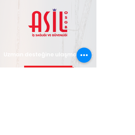
Uzman desteğine ulaşmak için;
İletişime Geçin
Adres:
İkitelli OSB Mh. Keresteciler Sit. 6/A
Blok Kat:3, 34490 Başakşehir/İstanbul