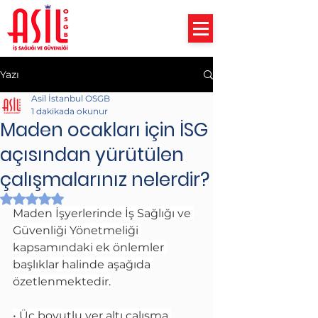
Yazı
Asil İstanbul OSGB
1 dakikada okunur
Maden ocakları için İSG
açısından yürütülen
çalışmalarınız nelerdir?
5 üzerinden NaN yıldız
Maden İşyerlerinde İş Sağlığı ve 
Güvenliği Yönetmeliği 
kapsamındaki ek önlemler 
başlıklar halinde aşağıda 
özetlenmektedir.
• Üç boyutlu yer altı çalışma 