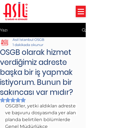
Yazı
Asil İstanbul OSGB
1 dakikada okunur
OSGB olarak hizmet
verdiğimiz adreste
başka bir iş yapmak
istiyorum. Bunun bir
sakıncası var mıdır?
5 üzerinden NaN yıldız
OSGB’ler, yetki aldıkları adreste 
ve başvuru dosyasında yer alan 
planda belirtilen bölümlerde 
Genel Müdürlükçe 