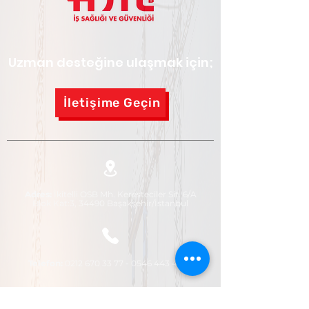
Uzman desteğine ulaşmak için;
İletişime Geçin
Adres:
İkitelli OSB Mh. Keresteciler Sit. 6/A
Blok Kat:3, 34490 Başakşehir/İstanbul
Telefo
n:
0212 670 33 77 - 0546
443 47 27