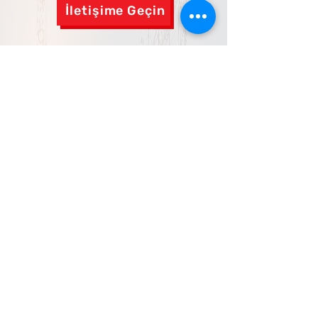
İletişime Geçin
Adres:
İkitelli OSB Mh. Keresteciler Sit. 6/A
Blok Kat:3, 34490 Başakşehir/İstanbul
Telefo
n:
0212 670 33 77 - 0546
443 47 27
E-Posta:
info@asilosgb.com