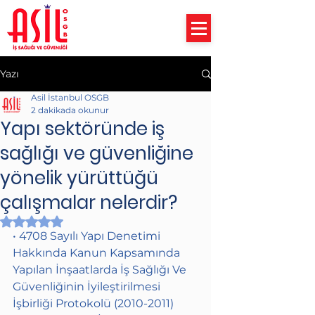
Yazı
Asil İstanbul OSGB
2 dakikada okunur
Yapı sektöründe iş
sağlığı ve güvenliğine
yönelik yürüttüğü
çalışmalar nelerdir?
5 üzerinden NaN yıldız
• 4708 Sayılı Yapı Denetimi 
Hakkında Kanun Kapsamında 
Yapılan İnşaatlarda İş Sağlığı Ve 
Güvenliğinin İyileştirilmesi 
İşbirliği Protokolü (2010-2011)